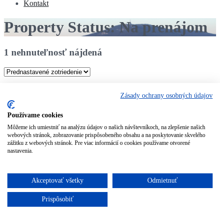
Kontakt
Property Status: Na prenájom
1 nehnuteľnosť nájdená
Zásady ochrany osobných údajov
Na prenájom 3 izbový byt s garážou na Chrenovej
PREDANY
Používame cookies
Môžeme ich umiestniť na analýzu údajov o našich návštevníkoch, na zlepšenie našich
Cena
800 €
webových stránok, zobrazovanie prispôsobeného obsahu a na poskytovanie skvelého
zážitku z webových stránok. Pre viac informácií o cookies používame otvorené
Slovakia
nastavenia.
Rozloha
91
Akceptovať všetky
Odmietnuť
Prispôsobiť
Spálne
3